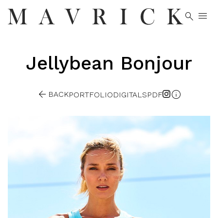


Jellybean
Bonjour


BACK
PORTFOLIO
DIGITALS
PDF